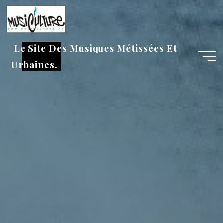
Aller
au
contenu
Le Site Des Musiques Métissées Et
Urbaines.