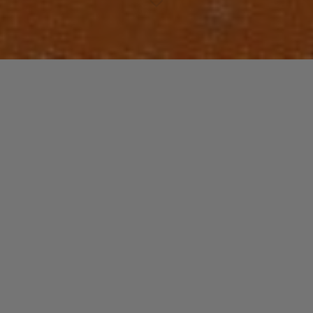
Laisser un commentaire
WORLD
Tony ALLEN
christophe
1 juillet 2017
Batteur, figure emblématique de la musique africaine,