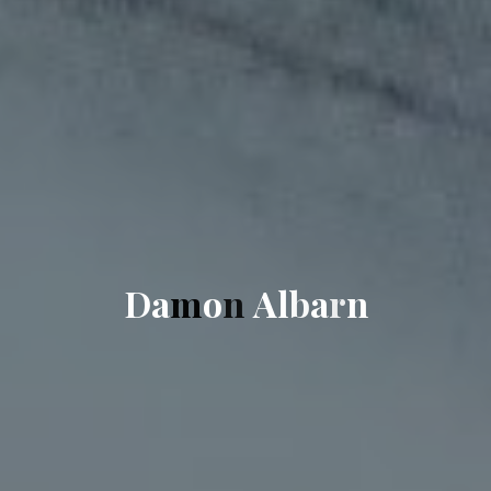
D
a
m
o
n
A
l
b
a
r
n