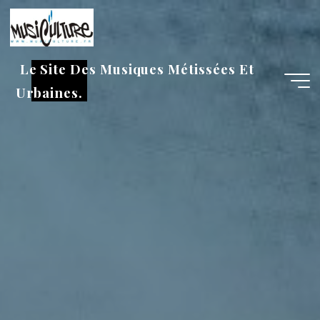
Aller
au
contenu
Le Site Des Musiques Métissées Et
Urbaines.