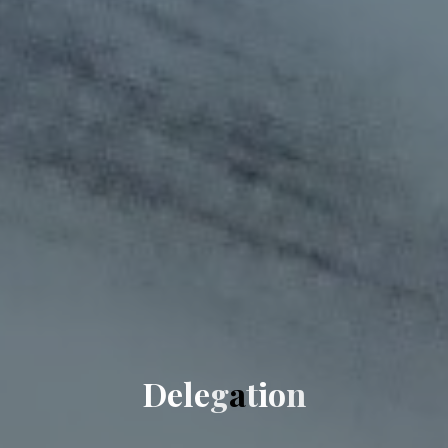
D
e
l
e
g
a
t
i
o
n