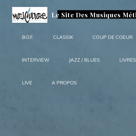
Aller
au
Le Site Des Musiques Mét
contenu
B.O.F.
CLASSIK
COUP DE COEUR
INTERVIEW
JAZZ / BLUES
LIVRES
LIVE
A PROPOS