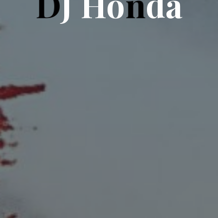
D
J
H
o
n
d
a