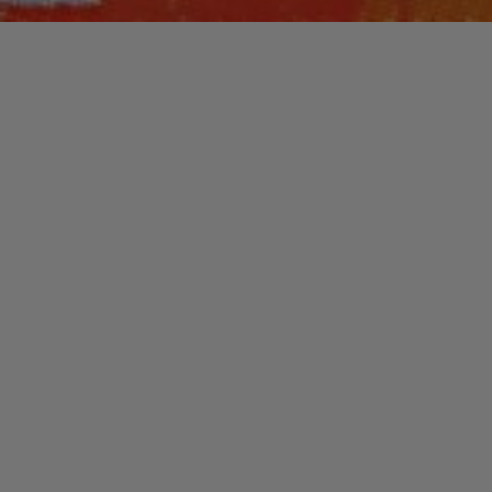
Laisser un commentaire
PLAYLISTS
1980-1996 : A TRIP TO
THE BRONX
christophe
24 mai 2020