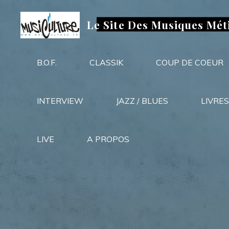
Aller
au
Le Site Des Musiques Mét
contenu
B.O.F.
CLASSIK
COUP DE COEUR
INTERVIEW
JAZZ / BLUES
LIVRES
LIVE
A PROPOS