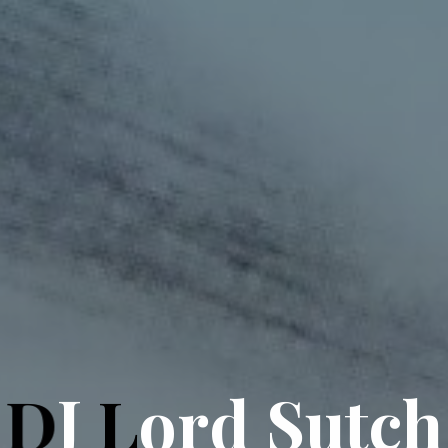
D
J
L
o
r
d
S
u
t
c
h