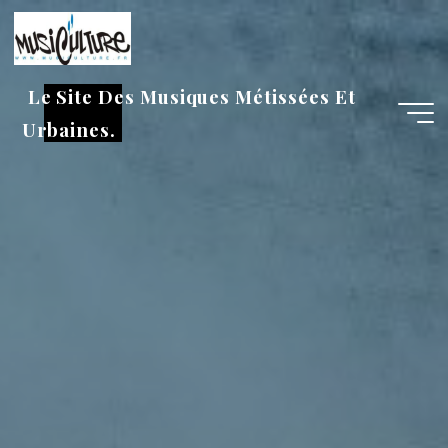
Aller
au
contenu
Le Site Des Musiques Métissées Et
Urbaines.