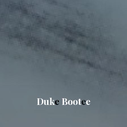
D
u
k
e
B
o
o
t
e
e