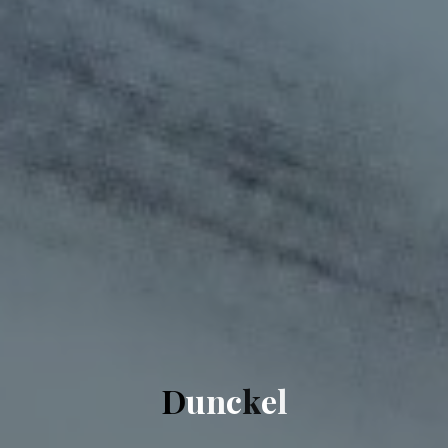
D
u
n
c
k
e
l