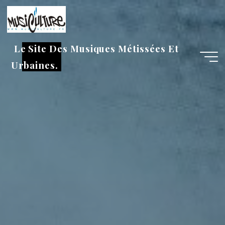
Aller
au
contenu
Le Site Des Musiques Métissées Et
Urbaines.