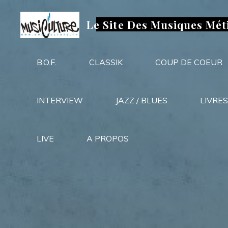
Aller
au
Le Site Des Musiques Mét
contenu
B.O.F.
CLASSIK
COUP DE COEUR
INTERVIEW
JAZZ / BLUES
LIVRES
LIVE
A PROPOS