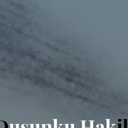
D
u
s
u
n
k
u
H
a
k
i