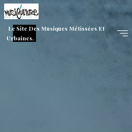
Aller
au
contenu
Le Site Des Musiques Métissées Et
Urbaines.