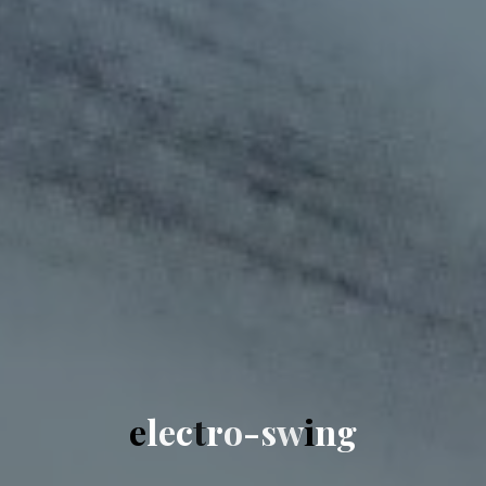
e
l
e
c
t
r
o
-
s
w
i
n
g