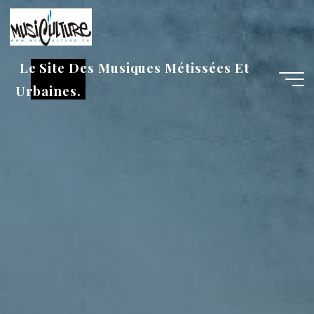
Aller
au
contenu
Le Site Des Musiques Métissées Et
Urbaines.