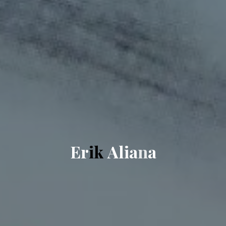
E
r
i
k
A
l
i
a
n
a