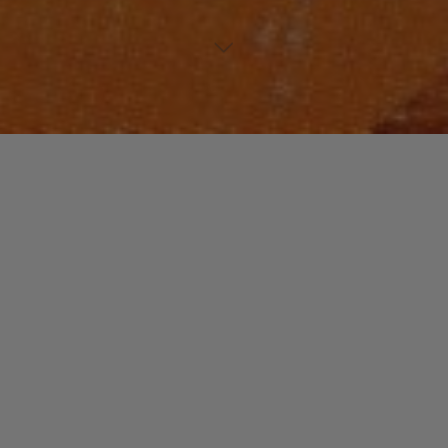
NOUVEAUX TALENTS
2 commentaires
TF Jass : Prometteur.
christophe
22 avril 2014
Du jazz certes, mais très typé. En fait, ne vous
attendez pas à un album de jazz ou de blues pur jus
façon Keb’ Mo’ …
"TF
Read more
Jass
: