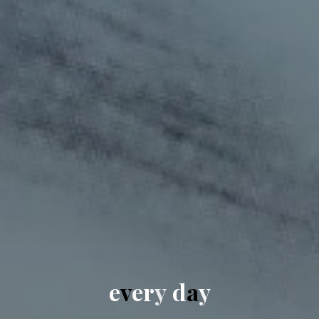
e
v
e
r
y
d
a
y