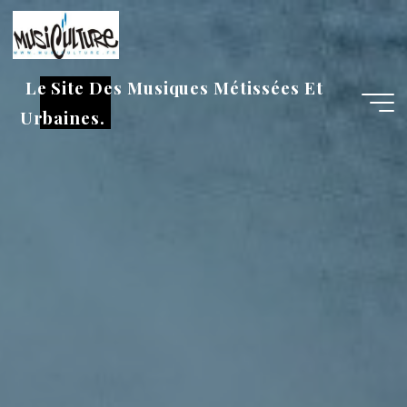
Aller
au
contenu
Le Site Des Musiques Métissées Et
Urbaines.