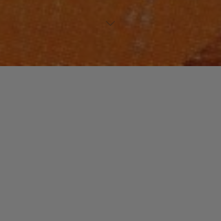
NOUVEAUTES MUSIQUE
Laisser un commentaire
Adam NAAS
christophe
30 septembre 2016
Entre « The Shoes » et « Cassius » avec une touche
beaucoup plus soul, Adam Naas s’impose comme un
talent brut à l’avenir radieux. Enfin ! s’il le …
"Adam
Read more
NAAS"