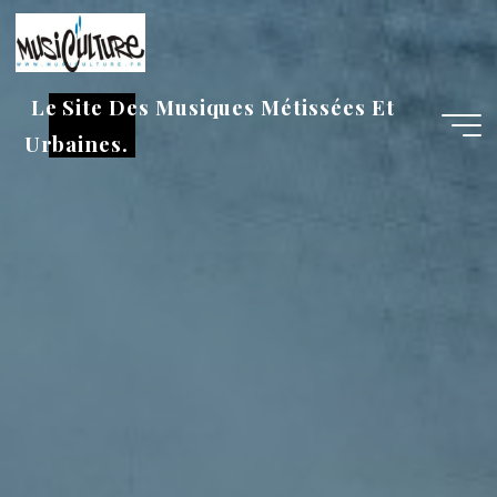
Aller
au
contenu
Le Site Des Musiques Métissées Et
Urbaines.