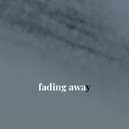
f
a
d
i
n
g
a
w
a
y