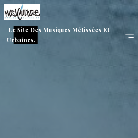
Aller
au
contenu
Le Site Des Musiques Métissées Et
Urbaines.