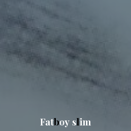
F
a
t
b
o
y
s
l
i
m