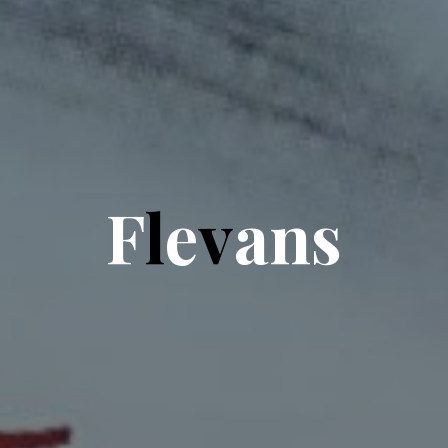
F
l
e
v
a
n
s