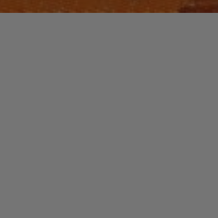
PLAYLISTS
Laisser un commentaire
HOT SOULMMER
christophe
12 juin 2019
« Hot Soul Summer » ou Promenade
estivale entre les époques et différents
« groove » pour un été chaud comme la
braise… 🙂
"HOT
Read more
SOULMMER"