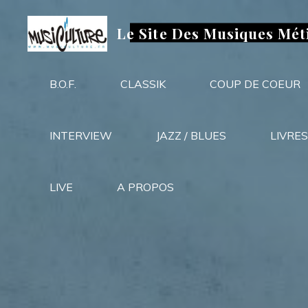
Aller
au
Le Site Des Musiques Mét
contenu
B.O.F.
CLASSIK
COUP DE COEUR
INTERVIEW
JAZZ / BLUES
LIVRES
LIVE
A PROPOS