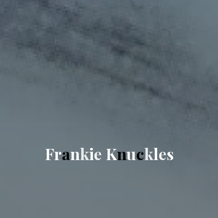
F
r
a
n
k
i
e
K
n
u
c
k
l
e
s