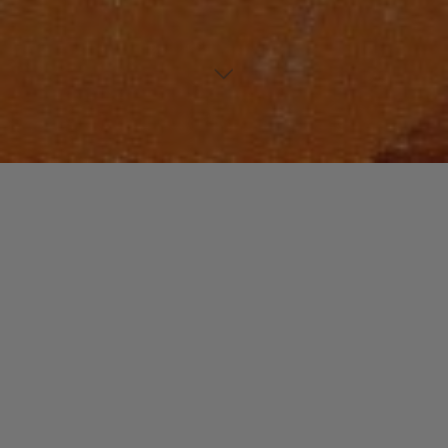
NOUVEAUTES MUSIQUE
Laisser un commentaire
Go on and dance with Paul
Laurence
christophe
28 janvier 2016
Paul Laurence is back ! If you already know this
producer, please sit down, you are going to be
surprise. If you don’t know him, …