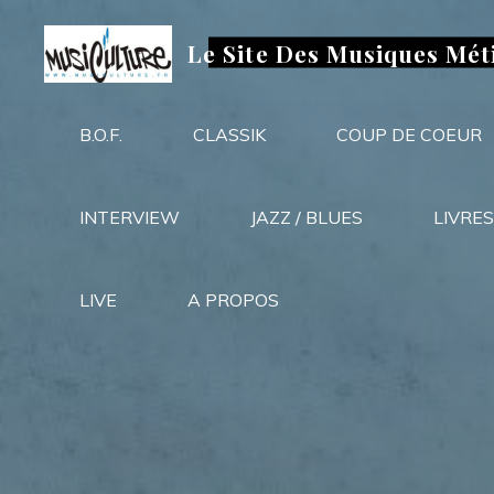
Aller
au
Le Site Des Musiques Mét
contenu
B.O.F.
CLASSIK
COUP DE COEUR
INTERVIEW
JAZZ / BLUES
LIVRES
LIVE
A PROPOS