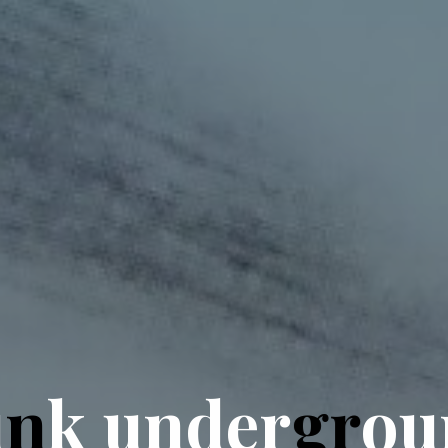
u
n
k
u
n
d
e
r
g
r
o
u