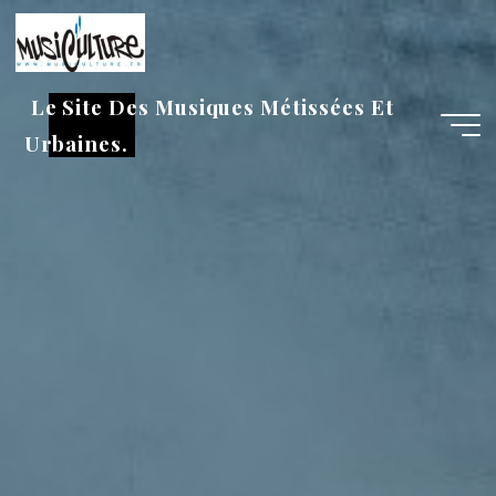
Aller
au
contenu
Le Site Des Musiques Métissées Et
Urbaines.