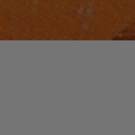
JAZZ / BLUES
Laisser un commentaire
Millenium Jazz Music
christophe
21 juin 2016
« Millenium Jazz » est un label musical dématerialisé
basé à Londres. Il est spécialisé dans le jazz et le hip-
hop et défend des talents venus de …
"Millenium
Read more
Jazz
Music"