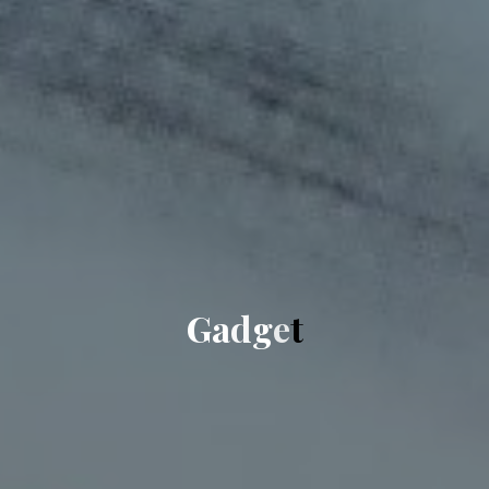
G
a
d
g
e
t