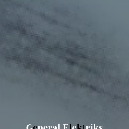
G
e
n
e
r
a
l
E
l
e
k
t
r
i
k
s