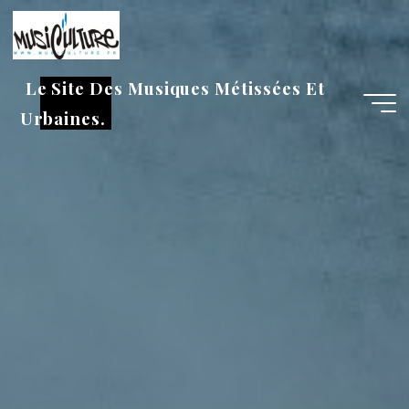
Aller
au
contenu
Le Site Des Musiques Métissées Et
Urbaines.