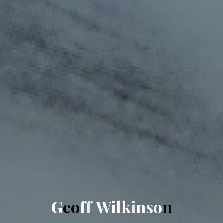
G
e
o
f
f
W
i
l
k
i
n
s
o
n