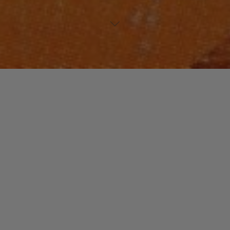
NOUVEAUTES MUSIQUE
Laisser un commentaire
VINTAGE ORCHESTRA
christophe
13 avril 2017
Nouvel album du Vintage Orchestra après quelques
années d’absence. Une oeuvre consacrée à l’auteur de
textes et au chanteur qu’était Thad Jones.
"VINTAGE
Read more
ORCHESTRA"