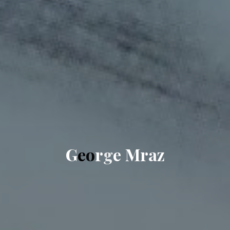
G
e
o
r
g
e
M
r
a
z