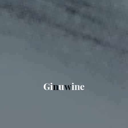
G
i
n
u
w
i
n
e