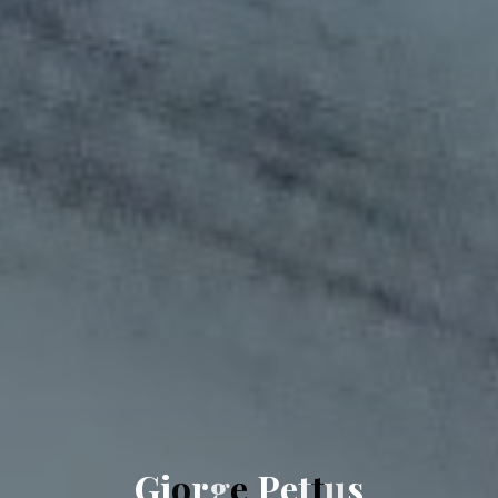
G
i
o
r
g
e
P
e
t
t
u
s