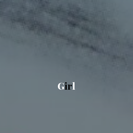
G
i
r
l