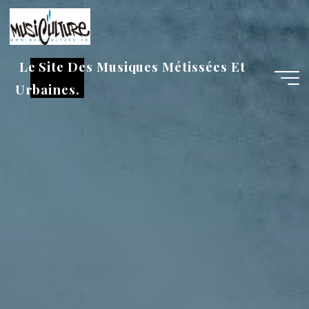
Aller
au
contenu
Le Site Des Musiques Métissées Et
Urbaines.