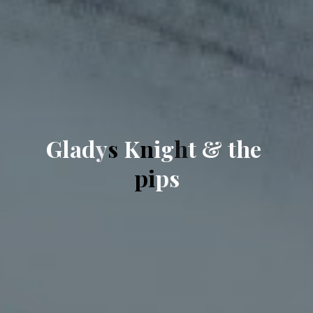
G
l
a
d
y
s
K
n
i
g
h
t
&
t
h
e
p
i
p
s