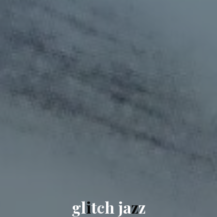
g
l
i
t
c
h
j
a
z
z