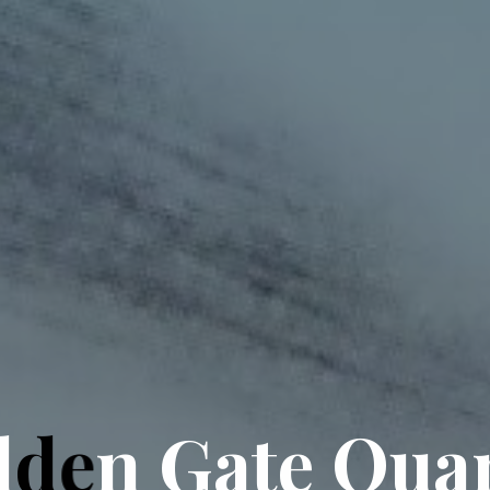
l
d
e
n
G
a
t
e
Q
u
a