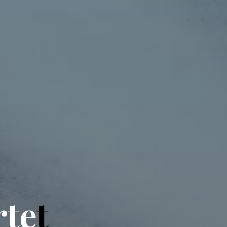
r
t
e
t