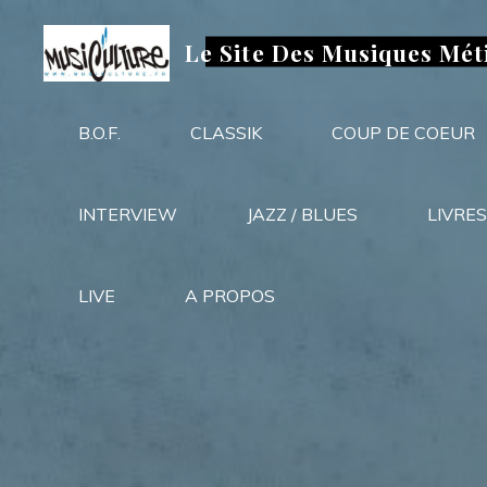
Aller
au
Le Site Des Musiques Mét
contenu
B.O.F.
CLASSIK
COUP DE COEUR
INTERVIEW
JAZZ / BLUES
LIVRES
LIVE
A PROPOS