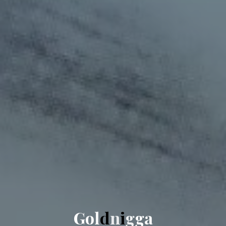
G
o
l
d
n
i
g
g
a