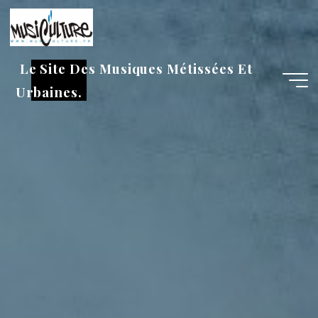
Aller
au
contenu
Le Site Des Musiques Métissées Et
Urbaines.