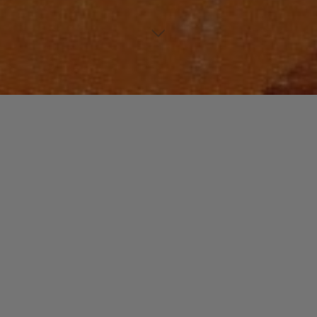
HIP-HOP
PLAYLISTS
Laisser un commentaire
HIP-HOP FILES N°3 : 1990-1995
christophe
26 décembre 2015
Ces cinq années sont terriblement difficiles à résumer
tant le nombre de bons albums était important. Nous
avons volontairement omis Big L, Das EfX et …
"HIP-
Read more
HOP
FILES