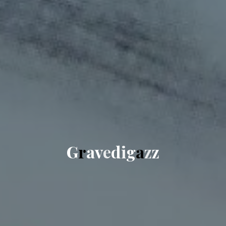
G
r
a
v
e
d
i
g
a
z
z