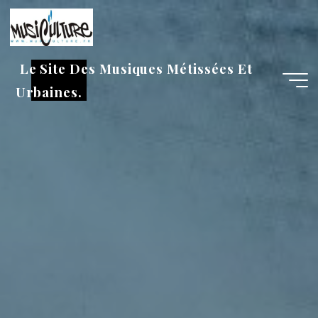
Aller
au
contenu
Le Site Des Musiques Métissées Et
Urbaines.