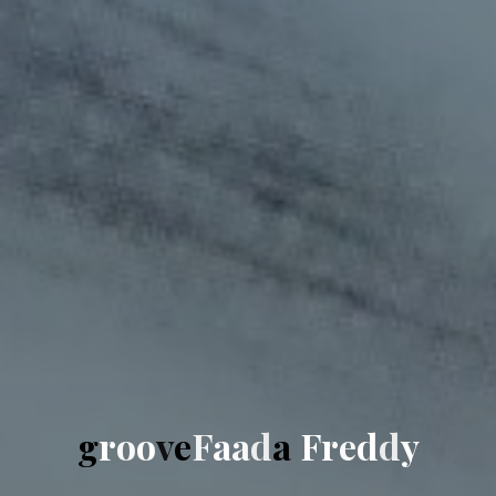
g
r
o
o
v
e
F
a
a
d
a
F
r
e
d
d
y