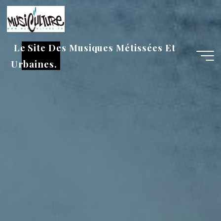
Aller
au
contenu
Le Site Des Musiques Métissées Et
Urbaines.