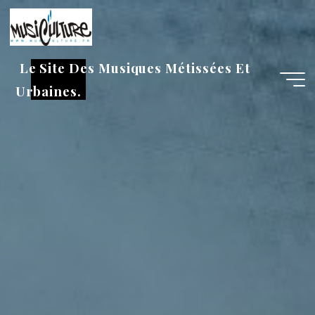
Aller
au
contenu
Le Site Des Musiques Métissées Et
Urbaines.