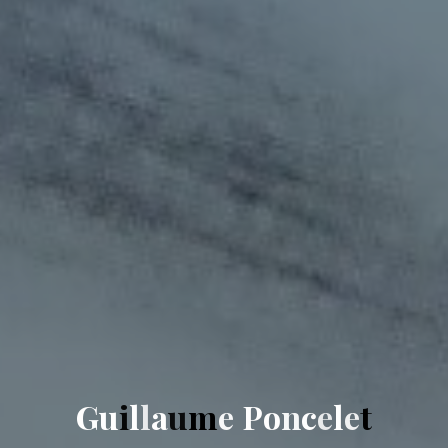
G
u
i
l
l
a
u
m
e
P
o
n
c
e
l
e
t