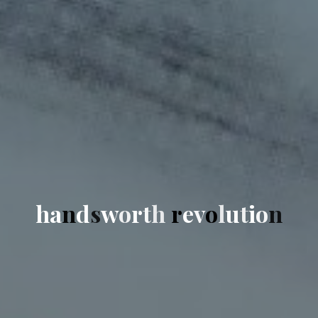
h
a
n
d
s
w
o
r
t
h
r
e
v
o
l
u
t
i
o
n