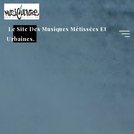
Aller
au
contenu
Le Site Des Musiques Métissées Et
Urbaines.