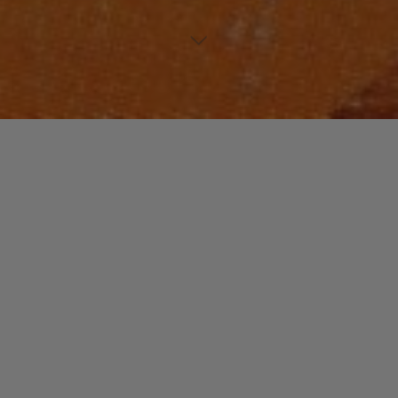
WORLD
Laisser un commentaire
Steel Pulse
christophe
21 décembre 2014
Steel Pulse est un grand groupe de reggae anglais,
rival en son temps des « Aswad » que ce soit dans la
richesse de la création ou …
"Steel
Read more
Pulse"