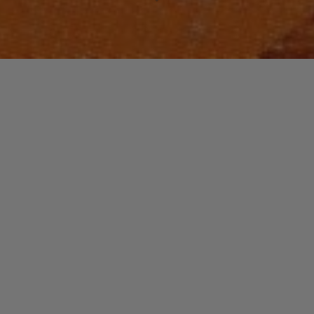
NOUVEAUTES MUSIQUE
Laisser un commentaire
Alex Bugnon in Harlem.
christophe
6 décembre 2013
Alex Bugnon est de retour, et de quelle façon !
"Alex
Read more
Bugnon
in
Harlem."