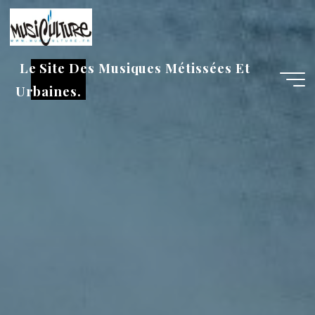
Aller
au
contenu
Le Site Des Musiques Métissées Et
Urbaines.