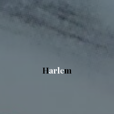
H
a
r
l
e
m