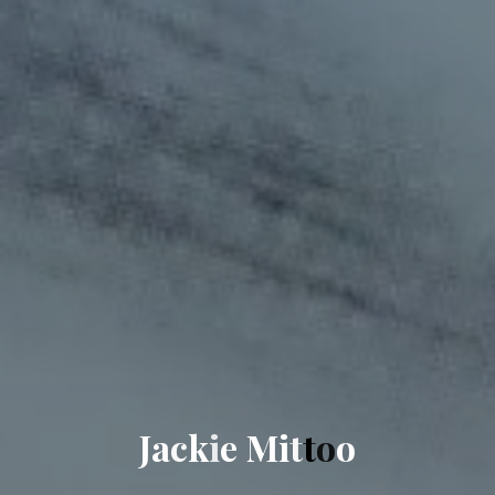
J
a
c
k
i
e
M
i
t
t
o
o