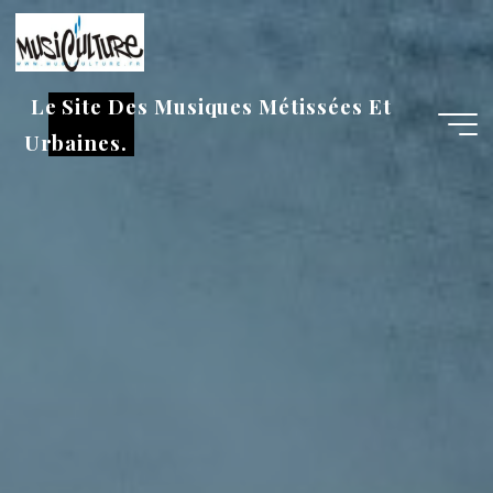
Aller
au
contenu
Le Site Des Musiques Métissées Et
Urbaines.