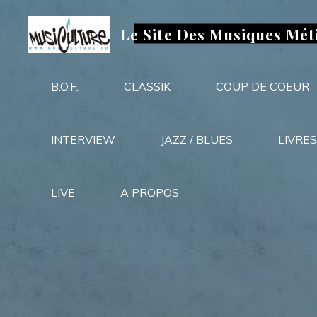
Aller
au
Le Site Des Musiques Mét
contenu
B.O.F.
CLASSIK
COUP DE COEUR
INTERVIEW
JAZZ / BLUES
LIVRES
LIVE
A PROPOS