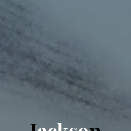
J
a
c
k
s
o
n