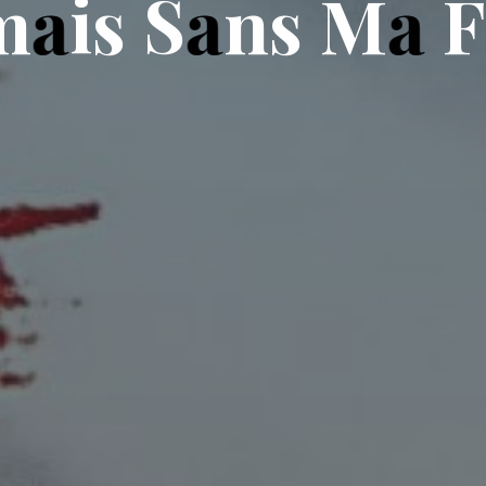
m
a
i
s
S
a
n
s
M
a
F