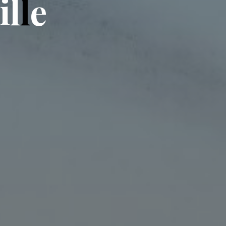
i
l
l
e