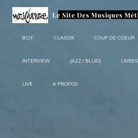
Aller
au
Le Site Des Musiques Mét
contenu
B.O.F.
CLASSIK
COUP DE COEUR
INTERVIEW
JAZZ / BLUES
LIVRES
LIVE
A PROPOS