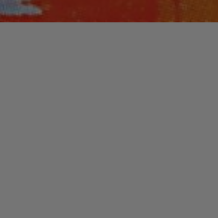
Laisser un commentaire
LIVRES
Jamais Sans Ma Fille /