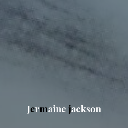
J
e
r
m
a
i
n
e
j
a
c
k
s
o
n