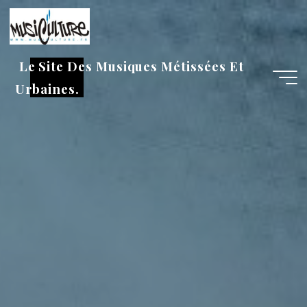
Aller
au
contenu
Le Site Des Musiques Métissées Et
Urbaines.