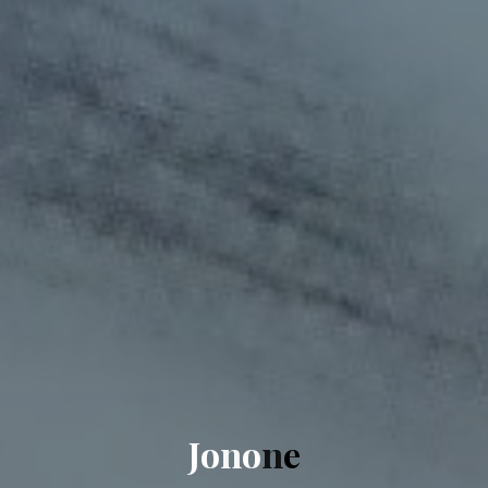
J
o
n
o
n
e