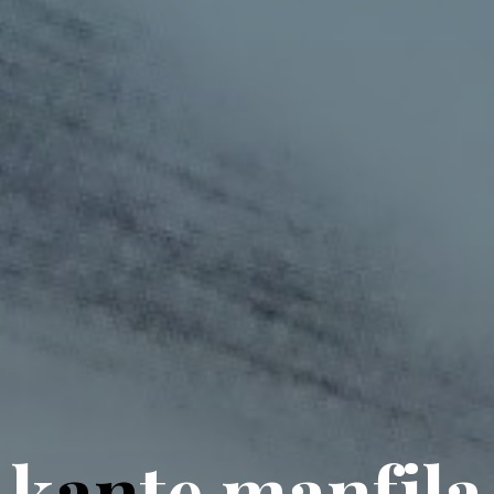
k
a
n
t
e
m
a
n
f
i
l
a