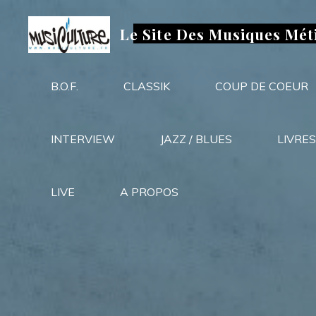
Aller
au
Le Site Des Musiques Mét
contenu
B.O.F.
CLASSIK
COUP DE COEUR
INTERVIEW
JAZZ / BLUES
LIVRES
LIVE
A PROPOS