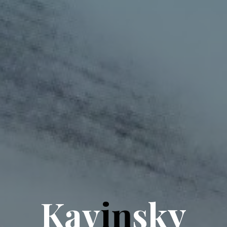
K
a
v
i
n
s
k
y