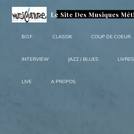
Aller
au
Le Site Des Musiques Mét
contenu
B.O.F.
CLASSIK
COUP DE COEUR
INTERVIEW
JAZZ / BLUES
LIVRES
LIVE
A PROPOS