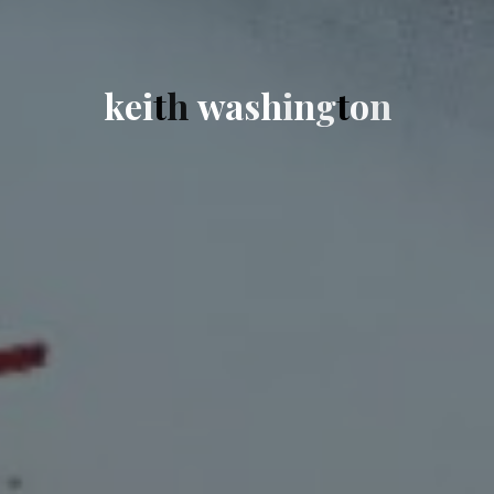
k
e
i
t
h
w
a
s
h
i
n
g
t
o
n