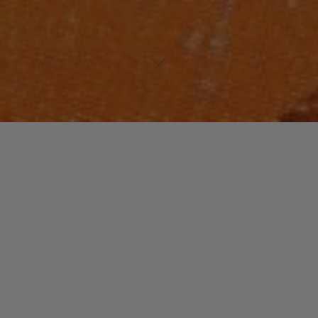
Laisser un commentaire
FUNK / SOUL / R&B
Marc NELSON
christophe
6 avril 2019