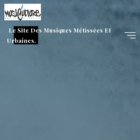
Aller
au
contenu
Le Site Des Musiques Métissées Et
Urbaines.