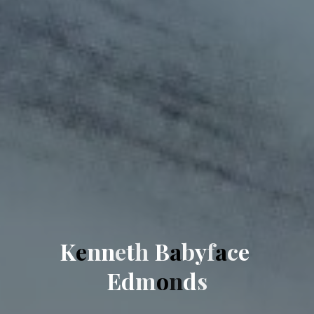
K
e
n
n
e
t
h
B
a
b
y
f
a
c
e
E
d
m
o
n
d
s