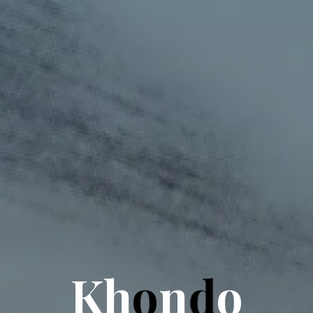
K
h
o
n
d
o