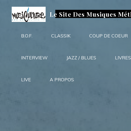
Aller
au
Le Site Des Musiques Mét
contenu
B.O.F.
CLASSIK
COUP DE COEUR
INTERVIEW
JAZZ / BLUES
LIVRES
LIVE
A PROPOS