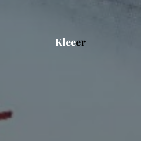
K
l
e
e
e
e
r