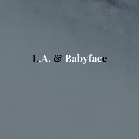
L
.
A
.
&
B
a
b
y
f
a
c
e