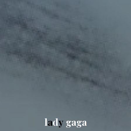
l
a
d
y
g
a
g
a