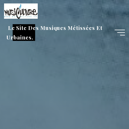
Aller
au
contenu
Le Site Des Musiques Métissées Et
Urbaines.