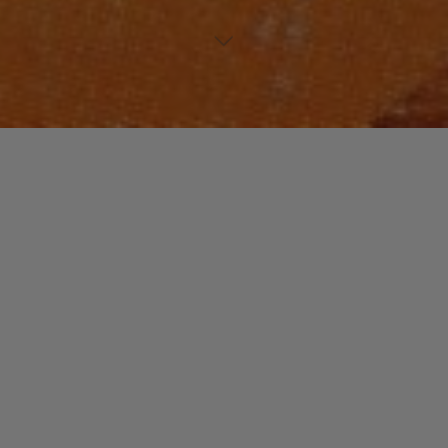
LIVRES
Laisser un commentaire
BADJENS / Delphine MINOUI
Stephanie Giraud
17 mai 2026
Delphine Minoui rejoint l’Iran en 1999 après la mort de
son grand-père paternel, un ancien diplomate
francophone de l’Unesco, et s’installe dans le pays de
…
"BADJENS
Read more
/
Delphine