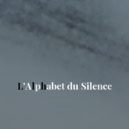
L
’
A
l
p
h
a
b
e
t
d
u
S
i
l
e
n
c
e