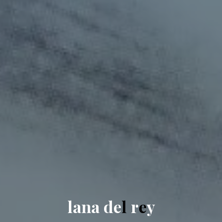
l
a
n
a
d
e
l
r
e
y