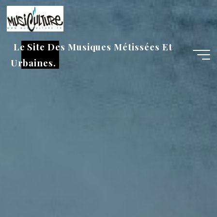
Aller
au
contenu
Le Site Des Musiques Métissées Et
Urbaines.