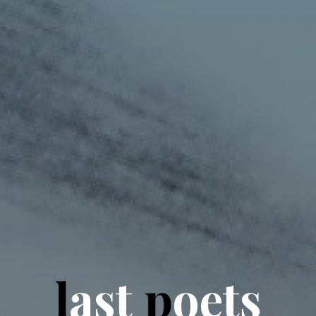
l
a
s
t
p
o
e
t
s