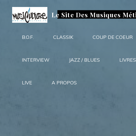
Aller
au
Le Site Des Musiques Mét
contenu
B.O.F.
CLASSIK
COUP DE COEUR
INTERVIEW
JAZZ / BLUES
LIVRES
LIVE
A PROPOS