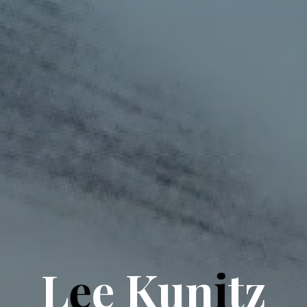
L
e
e
K
u
n
i
t
z