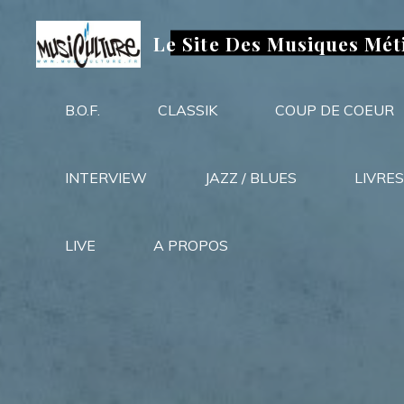
Aller
au
Le Site Des Musiques Mét
contenu
B.O.F.
CLASSIK
COUP DE COEUR
INTERVIEW
JAZZ / BLUES
LIVRES
LIVE
A PROPOS