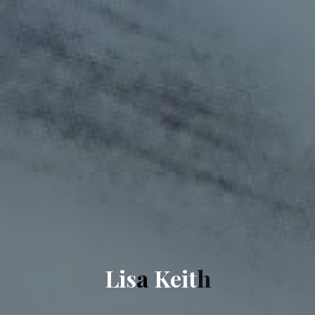
L
i
s
a
K
e
i
t
h