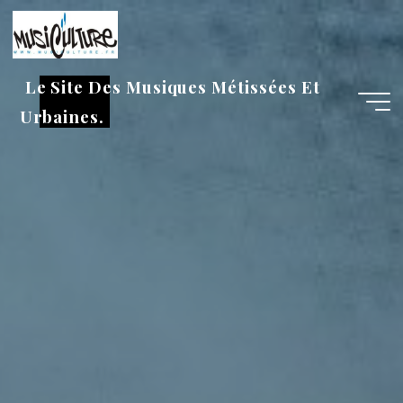
Aller
au
contenu
Le Site Des Musiques Métissées Et
Urbaines.